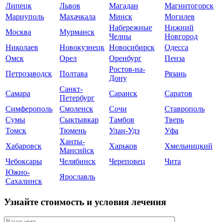
Липецк
Львов
Магадан
Магнитогорск
Мариуполь
Махачкала
Минск
Могилев
Набережные
Нижний
Москва
Мурманск
Челны
Новгород
Николаев
Новокузнецк
Новосибирск
Одесса
Омск
Орел
Оренбург
Пенза
Ростов-на-
Петрозаводск
Полтава
Рязань
Дону
Санкт-
Самара
Саранск
Саратов
Петербург
Симферополь
Смоленск
Сочи
Ставрополь
Сумы
Сыктывкар
Тамбов
Тверь
Томск
Тюмень
Улан-Удэ
Уфа
Ханты-
Хабаровск
Харьков
Хмельницкий
Мансийск
Чебоксары
Челябинск
Череповец
Чита
Южно-
Ярославль
Сахалинск
Узнайте стоимость и условия лечения