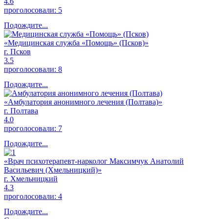
4.6
проголосовали:
5
Подождите...
«Медицинская служба «Помощь» (Псков)»
г. Псков
3.5
проголосовали:
8
Подождите...
«Амбулатория анонимного лечения (Полтава)»
г. Полтава
4.0
проголосовали:
7
Подождите...
«Врач психотерапевт-нарколог Максимчук Анатолий
Васильевич (Хмельницкий)»
г. Хмельницкий
4.3
проголосовали:
4
Подождите...