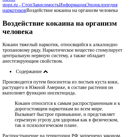
stopz.ru - СтопЗависимость
Информация
Энциклопедия
наркотиков
Воздействие кокаина на организм человека
Воздействие кокаина на организм
человека
Кокаин тяжелый наркотик, относящийся к алкалоидно
тропановому ряду. Наркотическое вещество стимулирует
центральную нервную систему, а также обладает
анестезирующим свойством.
Содержание
Производится путем биосинтеза из листьев куста коки,
растущего в Южной Америке, в составе растения он
выполняет функцию инсектицида.
Кокаин относится к самым распространенным и к
дорогостоящим наркотикам во всем мире.
Вызывает быстрое привыкание, и представляет
серьезную угрозу для здоровья как в физическом,
так и психологическом плане.
Распространение на территории РФ запрещено законом.