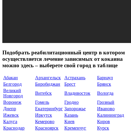
Подобрать реабилитационный центр в котором
осуществляется лечение зависимых от кокаина
можно здесь – выберете свой город в таблице
Абакан
Архангельск
Астрахань
Барнаул
Белгород
Биробиджан
Брест
Брянск
Великий
Витебск
Владивосток
Вологда
Новгород
Воронеж
Гомель
Гродно
Грозный
Днепр
Екатеринбург
Запорожье
Иваново
Ижевск
Иркутск
Казань
Калининград
Калуга
Кемерово
Киев
Киров
Краснодар
Красноярск
Кременчуг
Курск