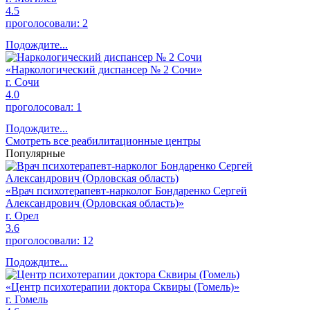
4.5
проголосовали:
2
Подождите...
«Наркологический диспансер № 2 Сочи»
г. Сочи
4.0
проголосовал:
1
Подождите...
Смотреть все реабилитационные центры
Популярные
«Врач психотерапевт-нарколог Бондаренко Сергей
Александрович (Орловская область)»
г. Орел
3.6
проголосовали:
12
Подождите...
«Центр психотерапии доктора Сквиры (Гомель)»
г. Гомель